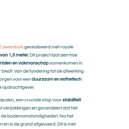
E zwembad
gerealiseerd met royale
 van 1,5 meter.
Dit project laat zien hoe
rialen en vakmanschap
samenkomen in
r biedt. Van de fundering tot de afwerking
 zorgen voor een
duurzaam en esthetisch
de opdrachtgever.
eipalen, een cruciale stap voor
stabiliteit
t verzakkingen en garandeert dat het
ht de bodemomstandigheden. Na het
n en is de grond afgevoerd. Dit is met