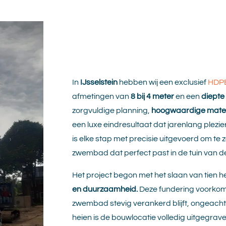
In
IJsselstein
hebben wij een exclusief
HDP
afmetingen van
8 bij 4 meter
en een
diepte
zorgvuldige planning,
hoogwaardige mate
een luxe eindresultaat dat jarenlang plezie
is elke stap met precisie uitgevoerd om te
zwembad dat perfect past in de tuin van 
Het project begon met het slaan van tien h
en duurzaamheid.
Deze fundering voorkom
zwembad stevig verankerd blijft, ongeac
heien is de bouwlocatie volledig uitgegrave