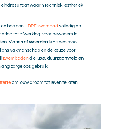
l
eindresultaat waarin techniek, esthetiek
j zien hoe een
HDPE zwembad
volledig op
ring tot afwerking. Voor bewoners in
uten, Vianen of Woerden
is dit een mooi
zij ons vakmanschap en de keuze voor
ij
zwembaden
die
luxe, duurzaamheid en
lang zorgeloos gebruik.
fferte
om jouw droom tot leven te laten